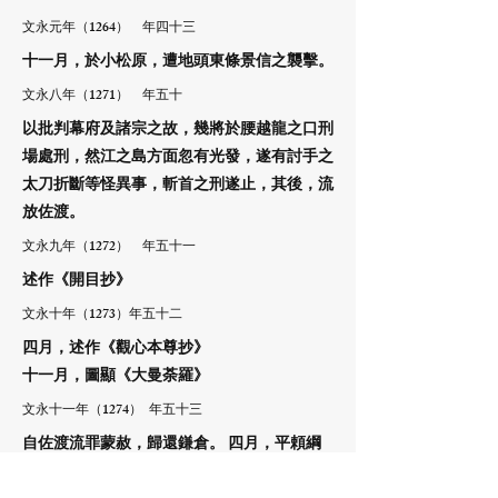
文永元年（1264） 年四十三
十一月，於小松原，遭地頭東條景信之襲擊。
文永八年（1271） 年五十
以批判幕府及諸宗之故，幾將於腰越龍之口刑
場處刑，然江之島方面忽有光發，遂有討手之
太刀折斷等怪異事，斬首之刑遂止，其後，流
放佐渡。
文永九年（1272） 年五十一
述作《開目抄》
文永十年（1273）年五十二
四月，述作《觀心本尊抄》
十一月，圖顯《大曼荼羅》
文永十一年（1274） 年五十三
自佐渡流罪蒙赦，歸還鎌倉。 四月，平頼綱
問以蒙古襲來之預見，勸幕府轉向以法華經為