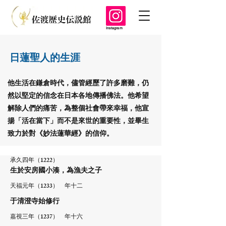
Instagram
日蓮聖人的生涯
他生活在鎌倉時代，儘管經歷了許多磨難，仍
然以堅定的信念在日本各地傳播佛法。他希望
解除人們的痛苦，為整個社會帶來幸福，他宣
揚「活在當下」而不是來世的重要性，並畢生
致力於對《妙法蓮華經》的信仰。
承久四年（1222）
生於安房國小湊，為漁夫之子
天福元年（1233）​ 年十二
于清澄寺始修行
嘉視三年（1237） 年十六