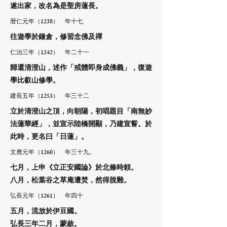
遂出家，改名為是聖房蓮長。
暦仁元年（1238） 年十七
往遊學於鎌倉，修習念佛及禪
仁治三年（1242） 年二十一
歸還清澄山，述作「戒體即身成佛義」，復遊
學比叡山修學。
建長五年（1253） 年三十二
立於清澄山之頂，向朝陽，初唱題目「南無妙
法蓮華經」，並宣示陸橋開顯，乃建宣誓。於
此時，更名曰「日蓮」。
文應元年（1260） 年三十九。
七月，上申《立正安國論》於北條時頼。
八月，松葉谷之草庵遭焚，然得脫難。
弘長元年（1261） 年四十
五月，流放於伊豆國。
弘長三年二月，蒙赦。