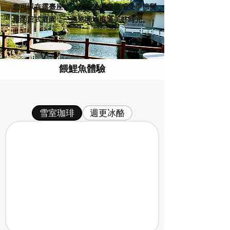
您可以在露臺座位上，一邊欣賞能感受季節變
遷的日式庭園，一邊悠閒地度過美好時光。
餵鯉魚體驗
雪室珈琲
週更冰酪