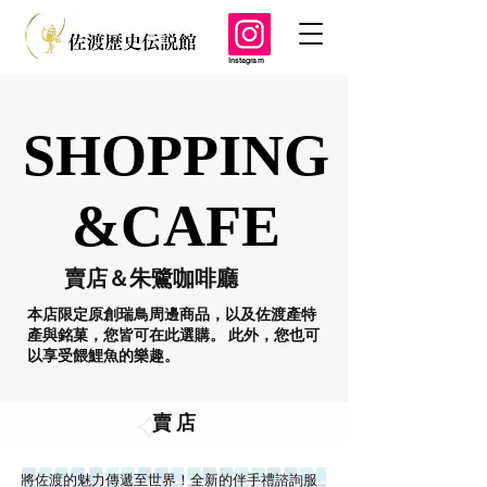
Instagram
SHOPPING
SHOPPING
&CAFE
&CAFE
賣店＆朱鷺咖啡廳
本店限定原創瑞鳥周邊商品，以及佐渡產特
產與銘菓，您皆可在此選購。 此外，您也可
以享受餵鯉魚的樂趣。
賣 店
將佐渡的魅力傳遞至世界！全新的伴手禮諮詢服