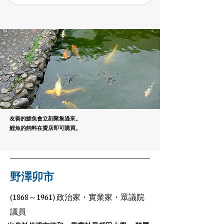
友善的鯉魚會立刻聚集過來。
鯉魚的飼料在賣店即可購買。
野澤卯市
(1868～1961) 政治家・實業家・眾議院
議員