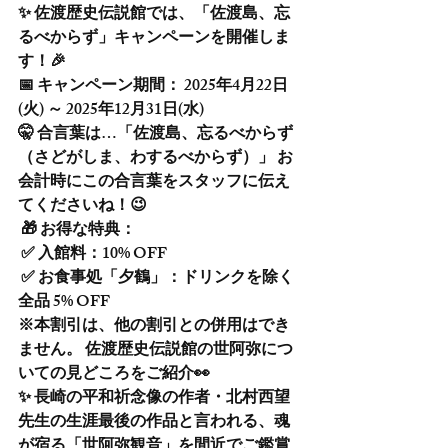
✨ 佐渡歴史伝説館では、「佐渡島、忘
るべからず」キャンペーンを開催しま
す！🎉 
📅 キャンペーン期間： 2025年4月22日
(火) ～ 2025年12月31日(水) 
🤫 合言葉は…「佐渡島、忘るべからず
（さどがしま、わするべからず）」 お
会計時にこの合言葉をスタッフに伝え
てくださいね！😉
 🎁 お得な特典：
 ✅ 入館料：10% OFF
 ✅ お食事処「夕鶴」：ドリンクを除く
全品 5% OFF 
※本割引は、他の割引との併用はでき
ません。 佐渡歴史伝説館の世阿弥につ
いての見どころをご紹介👀 
✨ 長崎の平和祈念像の作者・北村西望
先生の生涯最後の作品と言われる、魂
が宿る「世阿弥観音」を間近でご鑑賞