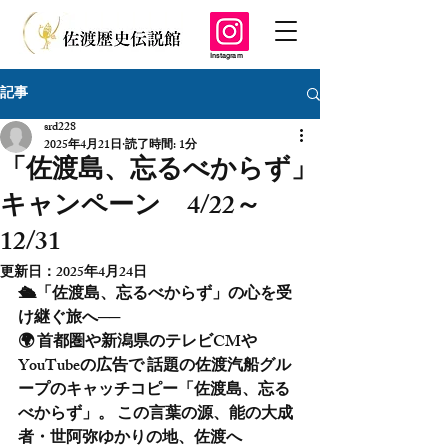
Instagram
記事
srd228
2025年4月21日
読了時間: 1分
「佐渡島、忘るべからず」
キャンペーン 4/22～
12/31
更新日：
2025年4月24日
🛳️「佐渡島、忘るべからず」の心を受
け継ぐ旅へ── 
🌍 首都圏や新潟県のテレビCMや
YouTubeの広告で 話題の佐渡汽船グル
ープのキャッチコピー「佐渡島、忘る
べからず」。 この言葉の源、能の大成
者・世阿弥ゆかりの地、佐渡へ