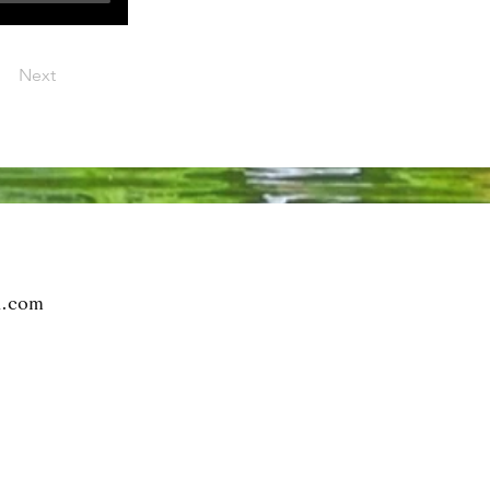
Next
n.com
1