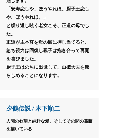
遇します。
「安寿恋しや、ほうやれほ。厨子王恋し
や、ほうやれほ。」
と繰り返し呟く老女こそ、正道の母でし
た。
正道が主本尊を母の額に押し当てると、
忽ち視力は回復し親子は抱き合って再開
を喜びました。
​厨子王はのちに出世して、山椒大夫を懲
らしめることになります。
夕鶴伝説 / 木下順二
人間の欲望と純粋な愛、そしてその間の葛藤
を描いている