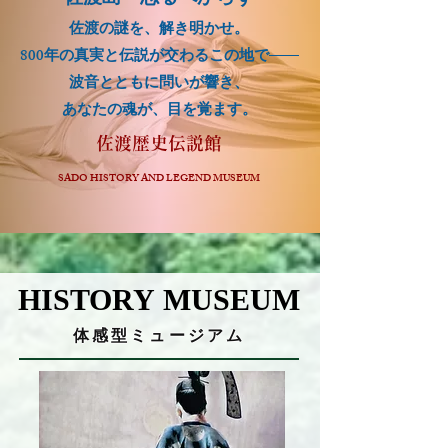
佐渡島 忘るべからず
佐渡の謎を、解き明かせ。
800年の真実と伝説が交わるこの地で——
波音とともに問いが響き、
あなたの魂が、目を覚ます。
佐渡歴史伝説館
SADO HISTORY AND LEGEND MUSEUM
HISTORY MUSEUM
HISTORY MUSEUM
体感型ミュージアム