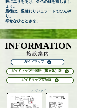
鯉にエサをあげ、金色の鯉を探しまし
ょう。
最後は、週替わりジェラートでひんや
り。
幸せなひとときを。
INFORMATION
INFORMATION
​施 設 案 内
ガイドマップ
ガイドマップ中国語（繁文体）版
ガイドマップ英語版
フロアマップ