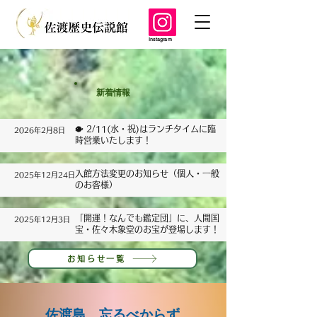
Instagram
新着情報
🐡 2/11(水・祝)はランチタイムに臨
2026年2月8日
時営業いたします！
入館方法変更のお知らせ（個人・一般
2025年12月24日
のお客様）
「開運！なんでも鑑定団」に、人間国
2025年12月3日
宝・佐々木象堂のお宝が登場します！
お知らせ一覧