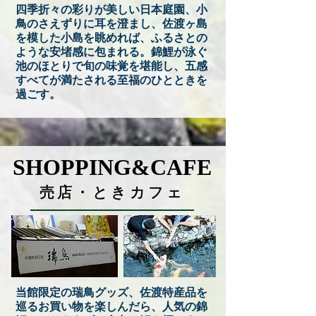
四季折々の彩りが美しい日本庭園、
小
鳥のさえずりに耳を澄まし、
佐渡ヶ島
を模した小島を眺めれば、
ふるさとの
ような安堵感に包まれる。
錦鯉が泳ぐ
池のほとりで旬の味覚を堪能し、
五感
すべてが満たさ
れる至福のひとときを
過ごす。
SHOPPING&CAFE
SHOPPING&CAFE
売店・ときカフェ
当館限定の瑞鳥グッズ、佐渡特産品を
巡るお買い物を楽しんだら、人気の錦