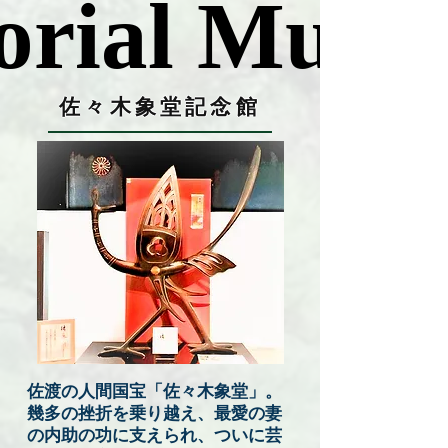
rial Muse
rial Muse
佐々木象堂記念館
佐渡の人間国宝「佐々木象堂」。
幾多の挫折を乗り越え、最愛の妻
の内助の功に支えられ、ついに芸