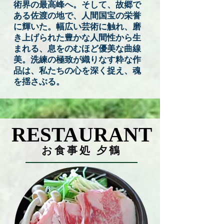
術界の最高峰へ。そして、故郷で
ある佐渡の地で、人間国宝の栄誉
に輝いた。幅広い芸術に触れ、磨
き上げられた豊かな人間性から生
まれる、息をのむほど優美な曲線
美。洗練の極致が織りなす粋な作
品は、私たちの心を深く捉え、魂
を揺さぶる。
RESTAURANT
RESTAURANT
お食事処 夕鶴